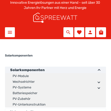
Innovative Energielösungen aus einer Hand - seit über 30
alt springen
Jahren Ihr Partner mit Herz und Energie
Solarkomponenten
Solarkomponenten
PV-Module
Wechselrichter
PV-Systeme
Batteriespeicher
PV-Zubehör
PV-Unterkonstruktion